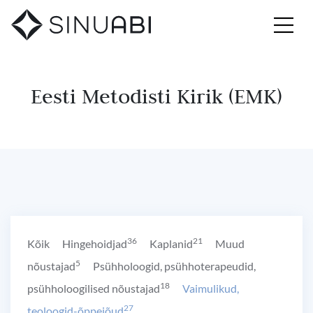
Eesti Metodisti Kirik (EMK)
36
21
Kõik
Hingehoidjad
Kaplanid
Muud
5
nõustajad
Psühholoogid, psühhoterapeudid,
18
psühholoogilised nõustajad
Vaimulikud,
27
teoloogid-õppejõud