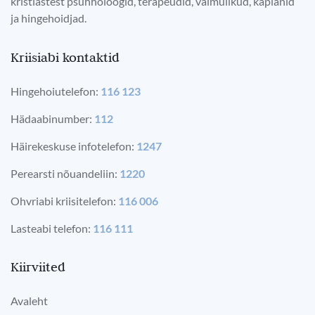
kristlastest psühholoogid, terapeudid, vaimulikud, kaplanid
ja hingehoidjad.
Kriisiabi kontaktid
Hingehoiutelefon:
116 123
Hädaabinumber:
112
Häirekeskuse infotelefon:
1247
Perearsti nõuandeliin:
1220
Ohvriabi kriisitelefon:
116 006
Lasteabi telefon:
116 111
Kiirviited
Avaleht