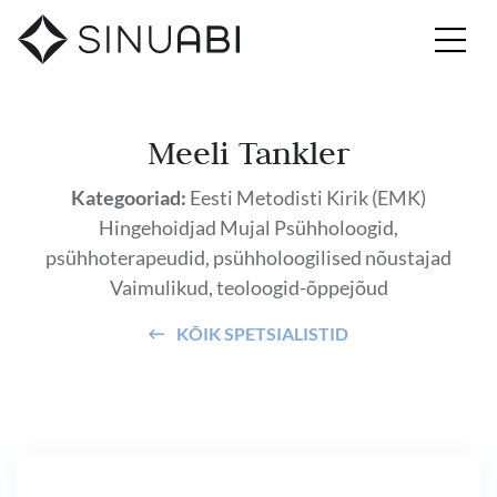
Meeli Tankler
Kategooriad:
Eesti Metodisti Kirik (EMK)
Hingehoidjad
Mujal
Psühholoogid,
psühhoterapeudid, psühholoogilised nõustajad
Vaimulikud, teoloogid-õppejõud
KÕIK SPETSIALISTID