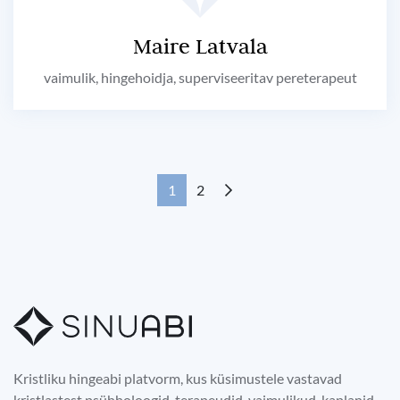
Maire Latvala
vaimulik, hingehoidja, superviseeritav pereterapeut
1
2
Kristliku hingeabi platvorm, kus küsimustele vastavad
kristlastest psühholoogid, terapeudid, vaimulikud, kaplanid