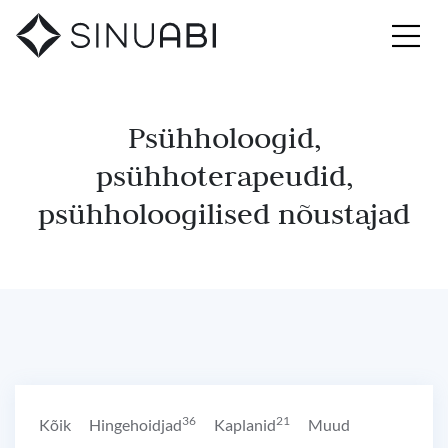
Psühholoogid,
psühhoterapeudid,
psühholoogilised nõustajad
36
21
Kõik
Hingehoidjad
Kaplanid
Muud