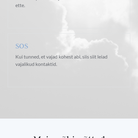
ette.
SOS
Kui tunned, et vajad kohest abi, siis siit leiad
vajalikud kontaktid.