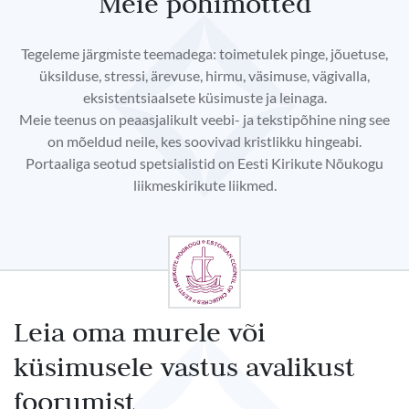
Meie põhimõtted
Tegeleme järgmiste teemadega: toimetulek pinge, jõuetuse,
üksilduse, stressi, ärevuse, hirmu, väsimuse, vägivalla,
eksistentsiaalsete küsimuste ja leinaga.
Meie teenus on peaasjalikult veebi- ja tekstipõhine ning see
on mõeldud neile, kes soovivad kristlikku hingeabi.
Portaaliga seotud spetsialistid on Eesti Kirikute Nõukogu
liikmeskirikute liikmed.
Leia oma murele või
küsimusele vastus avalikust
foorumist