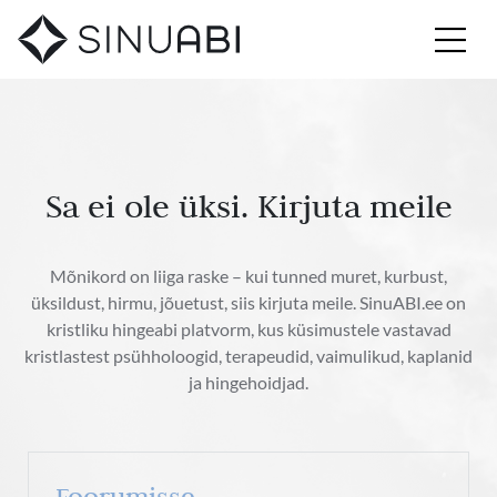
Sa ei ole üksi. Kirjuta meile
Mõnikord on liiga raske – kui tunned muret, kurbust,
üksildust, hirmu, jõuetust, siis kirjuta meile. SinuABI.ee on
kristliku hingeabi platvorm, kus küsimustele vastavad
kristlastest psühholoogid, terapeudid, vaimulikud, kaplanid
ja hingehoidjad.
Foorumisse