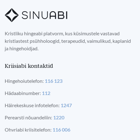
Kristliku hingeabi platvorm, kus küsimustele vastavad
kristlastest psühholoogid, terapeudid, vaimulikud, kaplanid
ja hingehoidjad.
Kriisiabi kontaktid
Hingehoiutelefon:
116 123
Hädaabinumber:
112
Häirekeskuse infotelefon:
1247
Perearsti nõuandeliin:
1220
Ohvriabi kriisitelefon:
116 006