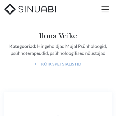
Ilona Veike
Kategooriad:
Hingehoidjad
Mujal
Psühholoogid,
psühhoterapeudid, psühholoogilised nõustajad
KÕIK SPETSIALISTID