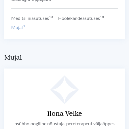
13
18
Meditsiiniasutuses
Hoolekandeasutuses
3
Mujal
Mujal
Ilona Veike
psühholoogiline nõustaja, pereterapeut väljaõppes