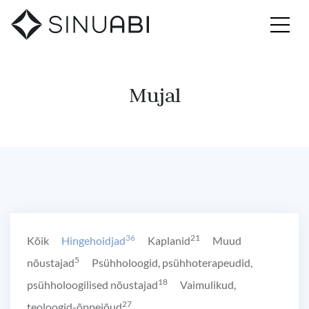
Mujal
36
21
Kõik
Hingehoidjad
Kaplanid
Muud
5
nõustajad
Psühholoogid, psühhoterapeudid,
18
psühholoogilised nõustajad
Vaimulikud,
27
teoloogid-õppejõud