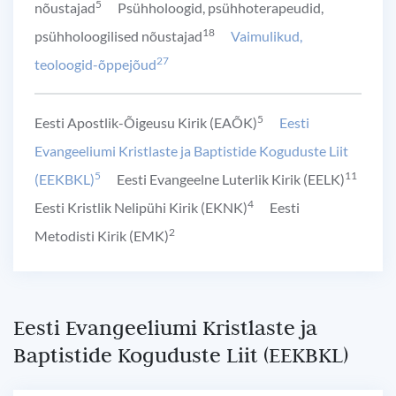
5
nõustajad
Psühholoogid, psühhoterapeudid,
18
psühholoogilised nõustajad
Vaimulikud,
27
teoloogid-õppejõud
5
Eesti Apostlik-Õigeusu Kirik (EAÕK)
Eesti
Evangeeliumi Kristlaste ja Baptistide Koguduste Liit
5
11
(EEKBKL)
Eesti Evangeelne Luterlik Kirik (EELK)
4
Eesti Kristlik Nelipühi Kirik (EKNK)
Eesti
2
Metodisti Kirik (EMK)
Eesti Evangeeliumi Kristlaste ja
Baptistide Koguduste Liit (EEKBKL)