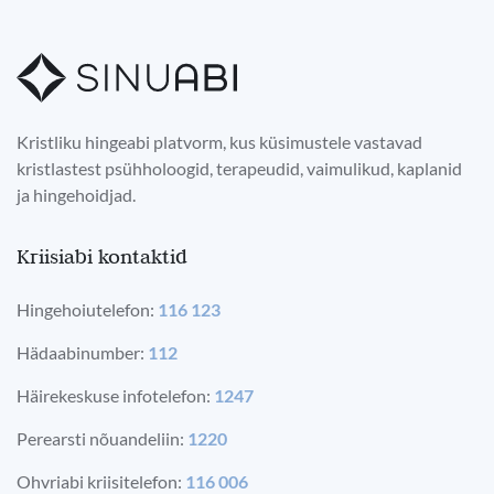
Kristliku hingeabi platvorm, kus küsimustele vastavad
kristlastest psühholoogid, terapeudid, vaimulikud, kaplanid
ja hingehoidjad.
Kriisiabi kontaktid
Hingehoiutelefon:
116 123
Hädaabinumber:
112
Häirekeskuse infotelefon:
1247
Perearsti nõuandeliin:
1220
Ohvriabi kriisitelefon:
116 006