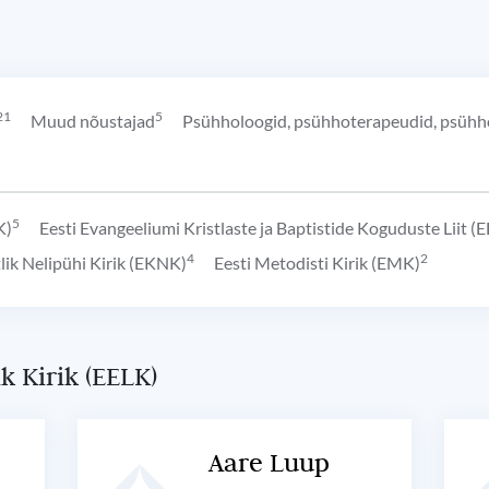
21
5
Muud nõustajad
Psühholoogid, psühhoterapeudid, psühho
5
K)
Eesti Evangeeliumi Kristlaste ja Baptistide Koguduste Liit 
4
2
tlik Nelipühi Kirik (EKNK)
Eesti Metodisti Kirik (EMK)
k Kirik (EELK)
Aare Luup