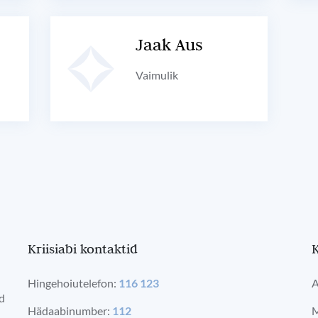
Jaak Aus
Vaimulik
Kriisiabi kontaktid
K
Hingehoiutelefon:
116 123
A
ad
Hädaabinumber:
112
M