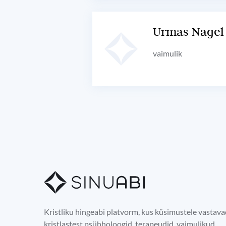
Urmas Nagel
vaimulik
Kristliku hingeabi platvorm, kus küsimustele vastav
kristlastest psühholoogid, terapeudid, vaimulikud,