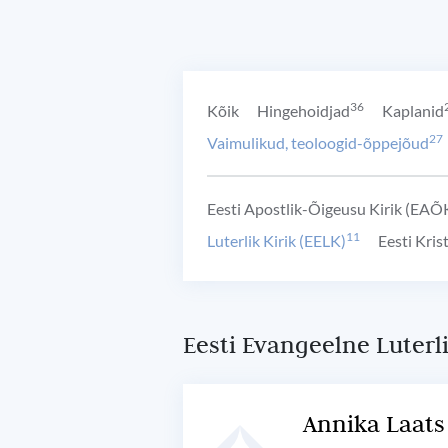
36
Kõik
Hingehoidjad
Kaplanid
27
Vaimulikud, teoloogid-õppejõud
Eesti Apostlik-Õigeusu Kirik (EAÕ
11
Luterlik Kirik (EELK)
Eesti Kris
Eesti Evangeelne Luterli
Annika Laats