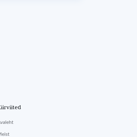
iirviited
valeht
eist