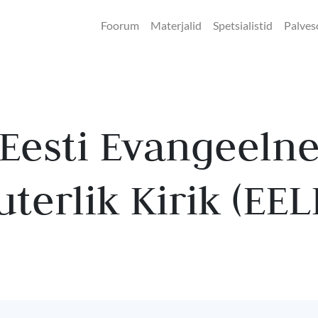
Foorum
Materjalid
Spetsialistid
Palves
Eesti Evangeeln
uterlik Kirik (EEL