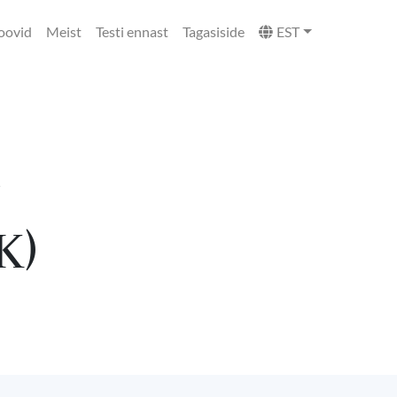
oovid
Meist
Testi ennast
Tagasiside
EST
e
K)