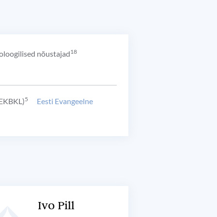
18
loogilised nõustajad
5
(EEKBKL)
Eesti Evangeelne
Ivo Pill