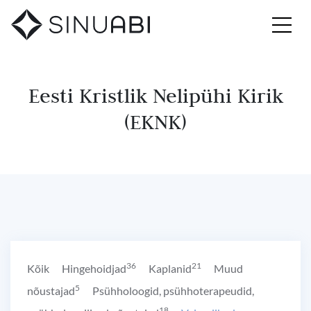
Eesti Kristlik Nelipühi Kirik
(EKNK)
36
21
Kõik
Hingehoidjad
Kaplanid
Muud
5
nõustajad
Psühholoogid, psühhoterapeudid,
18