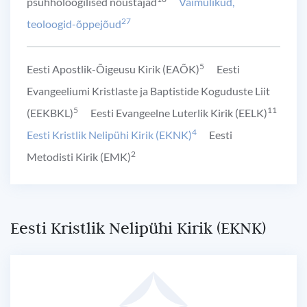
psühholoogilised nõustajad
Vaimulikud,
27
teoloogid-õppejõud
5
Eesti Apostlik-Õigeusu Kirik (EAÕK)
Eesti
Evangeeliumi Kristlaste ja Baptistide Koguduste Liit
5
11
(EEKBKL)
Eesti Evangeelne Luterlik Kirik (EELK)
4
Eesti Kristlik Nelipühi Kirik (EKNK)
Eesti
2
Metodisti Kirik (EMK)
Eesti Kristlik Nelipühi Kirik (EKNK)