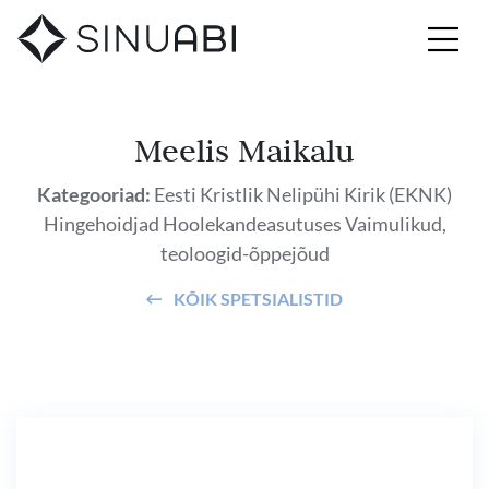
Meelis Maikalu
Kategooriad:
Eesti Kristlik Nelipühi Kirik (EKNK)
Hingehoidjad
Hoolekandeasutuses
Vaimulikud,
teoloogid-õppejõud
KÕIK SPETSIALISTID