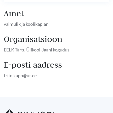
Amet
vaimulik ja koolikaplan
Organisatsioon
EELK Tartu Ülikool-Jaani kogudus
E-posti aadress
triin.kapp@ut.ee