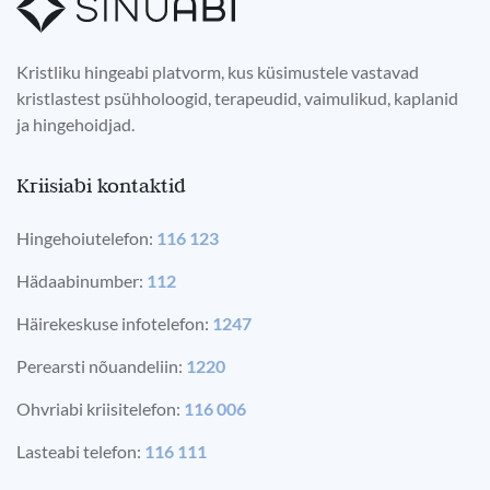
Kristliku hingeabi platvorm, kus küsimustele vastavad
kristlastest psühholoogid, terapeudid, vaimulikud, kaplanid
ja hingehoidjad.
Kriisiabi kontaktid
Hingehoiutelefon:
116 123
Hädaabinumber:
112
Häirekeskuse infotelefon:
1247
Perearsti nõuandeliin:
1220
Ohvriabi kriisitelefon:
116 006
Lasteabi telefon:
116 111