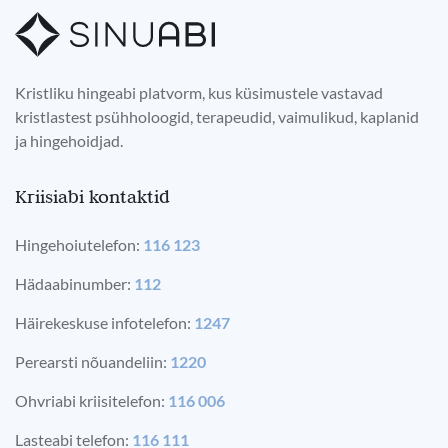
Kristliku hingeabi platvorm, kus küsimustele vastavad
kristlastest psühholoogid, terapeudid, vaimulikud, kaplanid
ja hingehoidjad.
Kriisiabi kontaktid
Hingehoiutelefon:
116 123
Hädaabinumber:
112
Häirekeskuse infotelefon:
1247
Perearsti nõuandeliin:
1220
Ohvriabi kriisitelefon:
116 006
Lasteabi telefon:
116 111