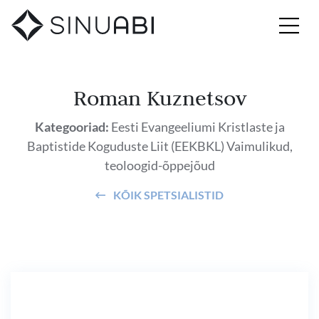
Roman Kuznetsov
Kategooriad:
Eesti Evangeeliumi Kristlaste ja
Baptistide Koguduste Liit (EEKBKL)
Vaimulikud,
teoloogid-õppejõud
KÕIK SPETSIALISTID