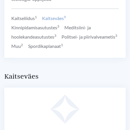
1
9
Kaitseliidus
Kaitseväes
3
Kinnipidamisasutustes
Meditsiini- ja
3
3
hoolekandeasutustes
Politsei- ja piirivalveametis
2
1
Muu
Spordikaplanaat
Kaitseväes