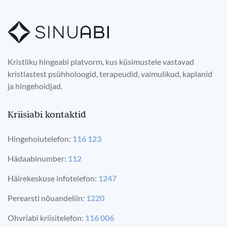
Kristliku hingeabi platvorm, kus küsimustele vastavad
kristlastest psühholoogid, terapeudid, vaimulikud, kaplanid
ja hingehoidjad.
Kriisiabi kontaktid
Hingehoiutelefon:
116 123
Hädaabinumber:
112
Häirekeskuse infotelefon:
1247
Perearsti nõuandeliin:
1220
Ohvriabi kriisitelefon:
116 006