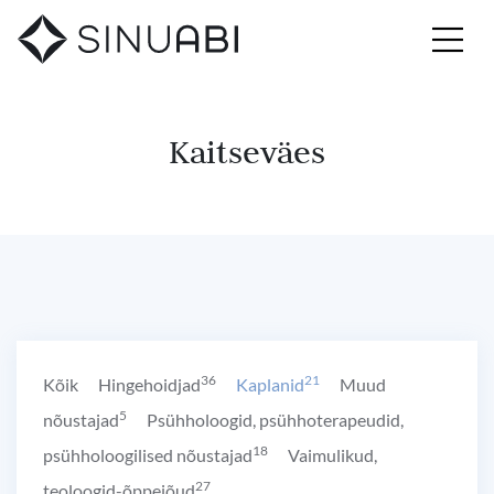
Kaitseväes
36
21
Kõik
Hingehoidjad
Kaplanid
Muud
5
nõustajad
Psühholoogid, psühhoterapeudid,
18
psühholoogilised nõustajad
Vaimulikud,
27
teoloogid-õppejõud