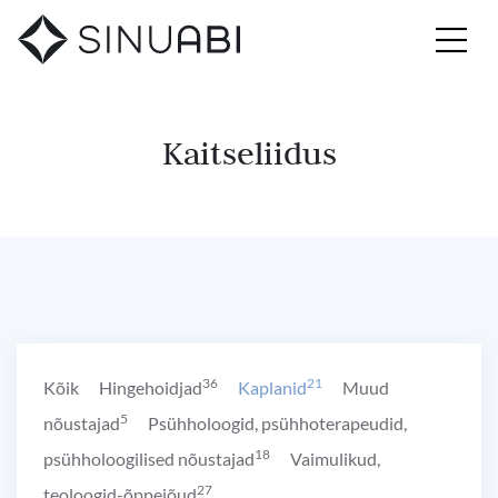
Kaitseliidus
36
21
Kõik
Hingehoidjad
Kaplanid
Muud
5
nõustajad
Psühholoogid, psühhoterapeudid,
18
psühholoogilised nõustajad
Vaimulikud,
27
teoloogid-õppejõud