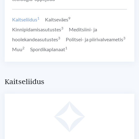
1
9
Kaitseliidus
Kaitseväes
3
Kinnipidamisasutustes
Meditsiini- ja
3
3
hoolekandeasutustes
Politsei- ja piirivalveametis
2
1
Muu
Spordikaplanaat
Kaitseliidus