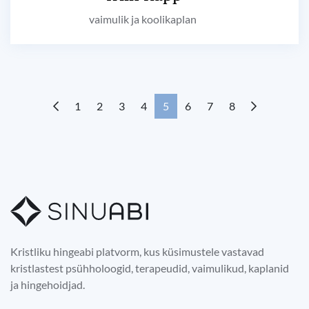
vaimulik ja koolikaplan
1
2
3
4
5
6
7
8
Kristliku hingeabi platvorm, kus küsimustele vastavad
kristlastest psühholoogid, terapeudid, vaimulikud, kaplanid
ja hingehoidjad.