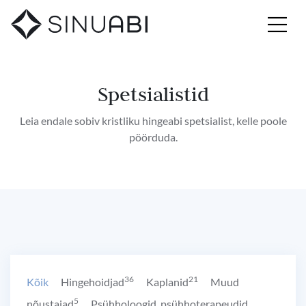
Spetsialistid
Leia endale sobiv kristliku hingeabi spetsialist, kelle poole
pöörduda.
36
21
Kõik
Hingehoidjad
Kaplanid
Muud
5
nõustajad
Psühholoogid, psühhoterapeudid,