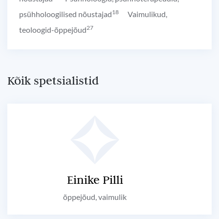
18
psühholoogilised nõustajad
Vaimulikud,
27
teoloogid-õppejõud
Kõik spetsialistid
Einike Pilli
õppejõud, vaimulik