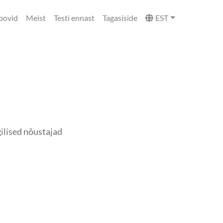
oovid
Meist
Testi ennast
Tagasiside
EST
ilised nõustajad