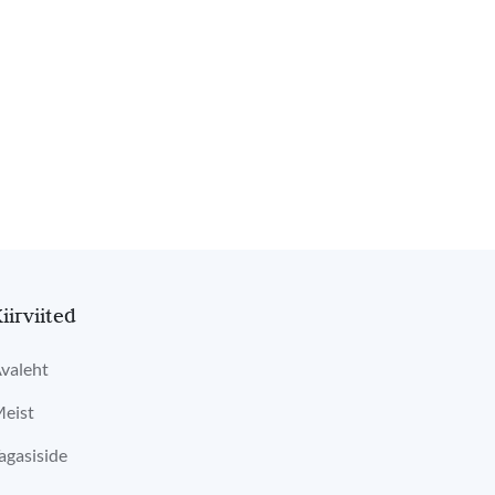
iirviited
valeht
eist
agasiside