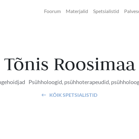
Foorum
Materjalid
Spetsialistid
Palves
Tõnis Roosimaa
ngehoidjad
Psühholoogid, psühhoterapeudid, psühholoog
KÕIK SPETSIALISTID