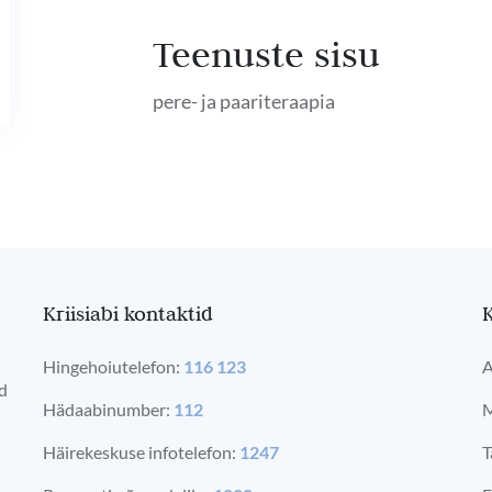
Teenuste sisu
pere- ja paariteraapia
Kriisiabi kontaktid
K
Hingehoiutelefon:
116 123
A
ad
Hädaabinumber:
112
M
Häirekeskuse infotelefon:
1247
T