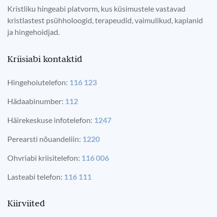
Kristliku hingeabi platvorm, kus küsimustele vastavad
kristlastest psühholoogid, terapeudid, vaimulikud, kaplanid
ja hingehoidjad.
Kriisiabi kontaktid
Hingehoiutelefon:
116 123
Hädaabinumber:
112
Häirekeskuse infotelefon:
1247
Perearsti nõuandeliin:
1220
Ohvriabi kriisitelefon:
116 006
Lasteabi telefon:
116 111
Kiirviited