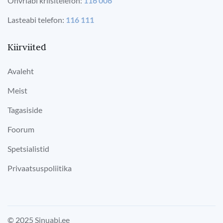
Ohvriabi kriisitelefon:
116 006
Lasteabi telefon:
116 111
Kiirviited
Avaleht
Meist
Tagasiside
Foorum
Spetsialistid
Privaatsuspoliitika
© 2025 Sinuabi.ee