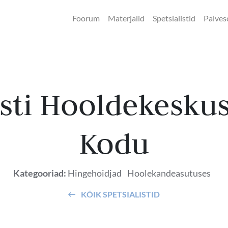
Foorum
Materjalid
Spetsialistid
Palves
sti Hooldekesku
Kodu
Kategooriad:
Hingehoidjad
Hoolekandeasutuses
KÕIK SPETSIALISTID