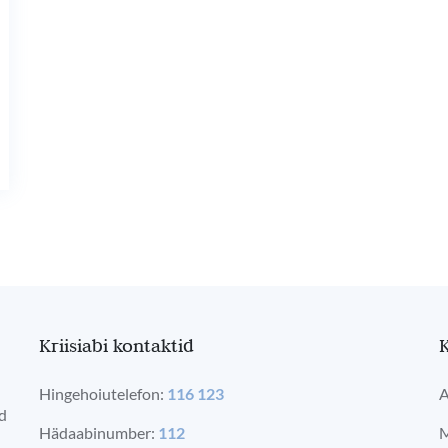
Kriisiabi kontaktid
K
Hingehoiutelefon:
116 123
A
ad
Hädaabinumber:
112
M