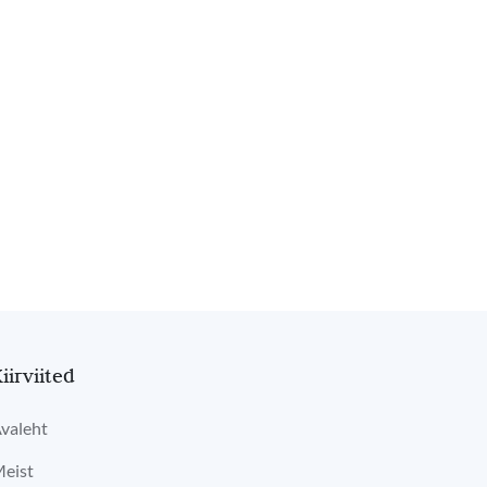
iirviited
valeht
eist