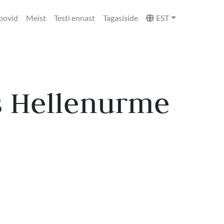
oovid
Meist
Testi ennast
Tagasiside
EST
s Hellenurme