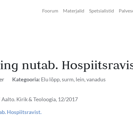
Foorum
Materjalid
Spetsialistid
Palves
ng nutab. Hospiitsravis
er
Kategooria:
Elu lõpp, surm, lein, vanadus
i Aalto. Kirik & Teoloogia, 12/2017
b. Hospiitsravist.