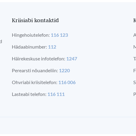
Kriisiabi kontaktid
K
Hingehoiutelefon:
116 123
A
ad
Hädaabinumber:
112
M
Häirekeskuse infotelefon:
1247
T
Perearsti nõuandeliin:
1220
F
Ohvriabi kriisitelefon:
116 006
S
Lasteabi telefon:
116 111
P