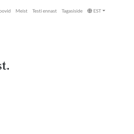
oovid
Meist
Testi ennast
Tagasiside
EST
t.