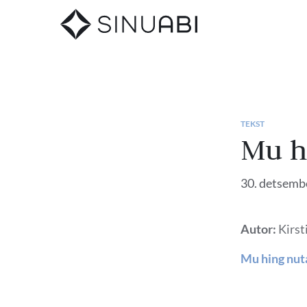
TEKST
Mu hi
30. detsemb
Autor:
Kirst
Mu hing nuta