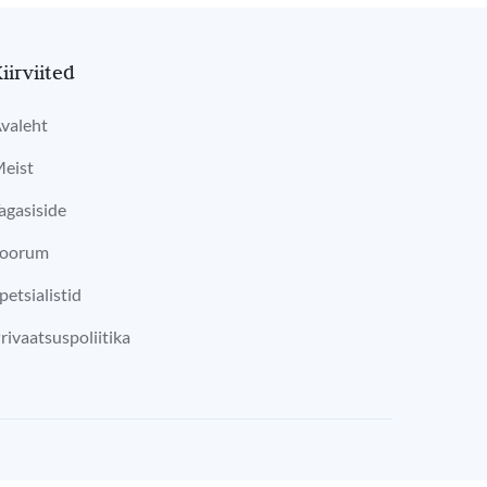
iirviited
valeht
eist
agasiside
oorum
petsialistid
rivaatsuspoliitika