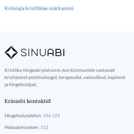
Kriisiaja kristlikke märkamisi
Kristliku hingeabi platvorm, kus küsimustele vastavad
kristlastest psühholoogid, terapeudid, vaimulikud, kaplanid
ja hingehoidjad.
Kriisiabi kontaktid
Hingehoiutelefon:
116 123
Hädaabinumber:
112