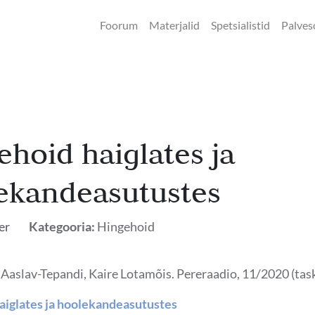
Foorum
Materjalid
Spetsialistid
Palves
ehoid haiglates ja
ekandeasutustes
er
Kategooria:
Hingehoid
 Aaslav-Tepandi, Kaire Lotamõis. Pereraadio, 11/2020 (tas
aiglates ja hoolekandeasutustes