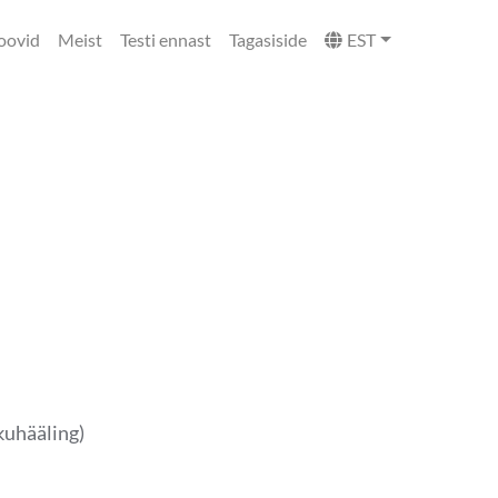
oovid
Meist
Testi ennast
Tagasiside
EST
kuhääling)