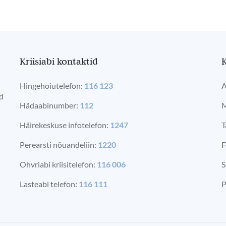
Kriisiabi kontaktid
K
Hingehoiutelefon:
116 123
A
ad
Hädaabinumber:
112
M
Häirekeskuse infotelefon:
1247
T
Perearsti nõuandeliin:
1220
F
Ohvriabi kriisitelefon:
116 006
S
Lasteabi telefon:
116 111
P