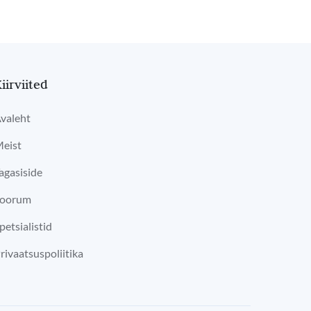
iirviited
valeht
eist
agasiside
oorum
petsialistid
rivaatsuspoliitika