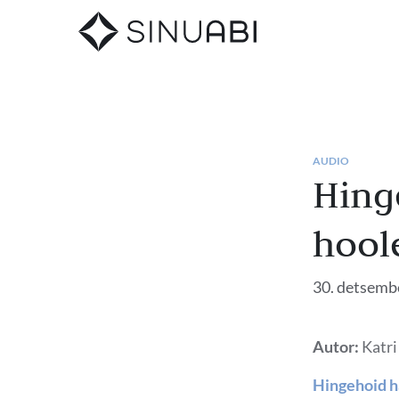
AUDIO
Hing
hool
30. detsemb
Autor:
Katri
Hingehoid h