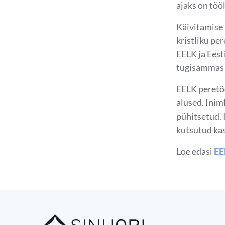
ajaks on töö
Käivitamise 
kristliku pe
EELK ja Eest
tugisammas j
EELK peretö
alused. Inim
pühitsetud. 
kutsutud ka
Loe edasi
EE