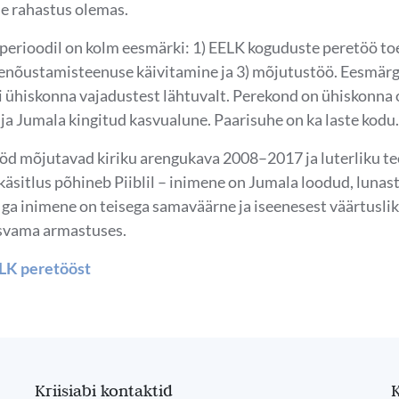
le rahastus olemas.
perioodil on kolm eesmärki: 1) EELK koguduste peretöö to
renõustamisteenuse käivitamine ja 3) mõjutustöö. Eesmärg
i ühiskonna vajadustest lähtuvalt. Perekond on ühiskonna 
a Jumala kingitud kasvualune. Paarisuhe on ka laste kodu.
öd mõjutavad kiriku arengukava 2008–2017 ja luterliku te
käsitlus põhineb Piiblil – inimene on Jumala loodud, lunas
Iga inimene on teisega samaväärne ja iseenesest väärtuslik
svama armastuses.
LK peretööst
Kriisiabi kontaktid
K