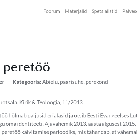
Foorum
Materjalid
Spetsialistid
Palves
 peretöö
er
Kategooria:
Abielu, paarisuhe, perekond
uotsala. Kirik & Teoloogia, 11/2013
etöö hõlmab paljusid erialasid ja otsib Eesti Evangeelses Lu
gu oma identiteeti. Ajavahemik 2013. aasta algusest 2015.
peretöö käivitamise perioodiks, mis tähendab, et vähemal