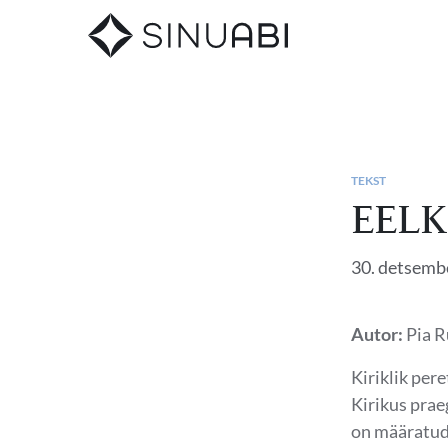
TEKST
EELK
30. detsemb
Autor:
Pia R
Kiriklik per
Kirikus prae
on määratud 