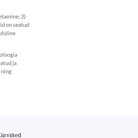
etamine; 2)
id on seatud
oluline
oloogia
tatud ja
 ning
iirviited