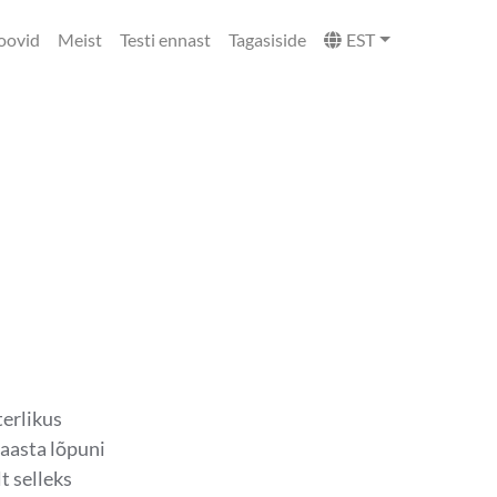
oovid
Meist
Testi ennast
Tagasiside
EST
terlikus
 aasta lõpuni
t selleks