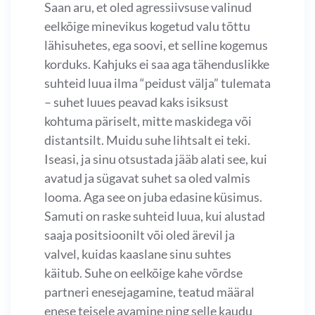
Saan aru, et oled agressiivsuse valinud
eelkõige minevikus kogetud valu tõttu
lähisuhetes, ega soovi, et selline kogemus
korduks. Kahjuks ei saa aga tähenduslikke
suhteid luua ilma “peidust välja” tulemata
– suhet luues peavad kaks isiksust
kohtuma päriselt, mitte maskidega või
distantsilt. Muidu suhe lihtsalt ei teki.
Iseasi, ja sinu otsustada jääb alati see, kui
avatud ja sügavat suhet sa oled valmis
looma. Aga see on juba edasine küsimus.
Samuti on raske suhteid luua, kui alustad
saaja positsioonilt või oled ärevil ja
valvel, kuidas kaaslane sinu suhtes
käitub. Suhe on eelkõige kahe võrdse
partneri enesejagamine, teatud määral
enese teisele avamine ning selle kaudu