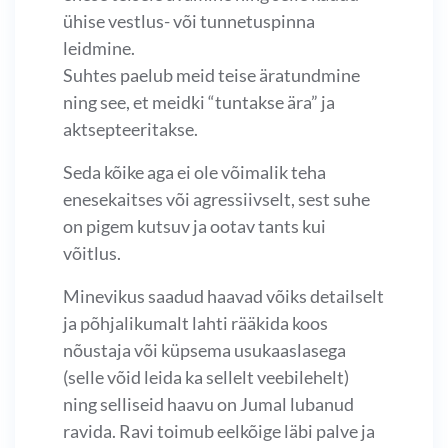
ühise vestlus- või tunnetuspinna
leidmine.
Suhtes paelub meid teise äratundmine
ning see, et meidki “tuntakse ära” ja
aktsepteeritakse.
Seda kõike aga ei ole võimalik teha
enesekaitses või agressiivselt, sest suhe
on pigem kutsuv ja ootav tants kui
võitlus.
Minevikus saadud haavad võiks detailselt
ja põhjalikumalt lahti rääkida koos
nõustaja või küpsema usukaaslasega
(selle võid leida ka sellelt veebilehelt)
ning selliseid haavu on Jumal lubanud
ravida. Ravi toimub eelkõige läbi palve ja