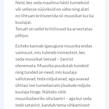
Neid, kes seda maailma hästi tunneksid
või sellesse süüviksid on vähe ning alati
on lihtsam kritiseerida nii muusikat kui ka
kuulajat.
Teisalt on sellel kriitilisusel ka arvestatav
põhjus.
Esiteks kannab igasugune muusika endas
vaimsust, mis tuleneb inimestest, kes
seda muusikat teevad – žanrist
olenemata. Muusika puudutab tundeid
ning tunded on need, mis kuulaja
vallutavad, teda mõjutavad, aga avavad
ühtlasi tee tumedamate jõudude mõjule
kuulaja hinge. Näiteks võib
muusikažanriks olla kantri – aga kui seda
teeb satanist, kandub tema vihkamisest