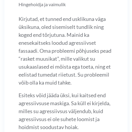
Hingehoidja ja vaimulik
Kirjutad, et tunned end usklikuna väga
üksikuna, oled sisemiselt tundlik ning
koged end tõrjutuna. Mainid ka
enesekaitseks loodud agressiivset
fassaadi. Oma probleemi põhjuseks pead
“rasket muusikat”, mille valikut su
usukaaslased ei mõista ega toeta, ning et
eelistad tumedat riietust. Su probleemil
võib olla ka muid tahke.
Esiteks võid jääda üksi, kui kaitsed end
agressiivsuse maskiga. Sa küll ei kirjelda,
milles su agressiivsus väljendub, kuid
agressiivsus ei ole suhete loomist ja
hoidmist soodustav hoiak.