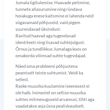
Jumala ligitulemise. Haavade peitmine,
tunnete allasurumine ning ründava
hoiakuga enese kaitsmine ei lahenda neid
sügavamaid põhjuseid, vaid pigem
suurendavad üksindust.
Ravitud haavad aga tugevdavad
identiteeti ning lisavad suhtejulgust.
Õrnus ja tundlikkus Jumalaga koos on
omakorda võimsad suhte tugevdajad.
Näed oma probleemi põhjustena
peamiselt teiste suhtumist. Veidi ka
sellest.
Raske muusika kuulamine iseenesest ei
ole halb. Inimestel on sellise muusika
suhtes mitmesuguseid arvamusi, tihti aga
vaadatakse asja üsna pealiskaudselt.