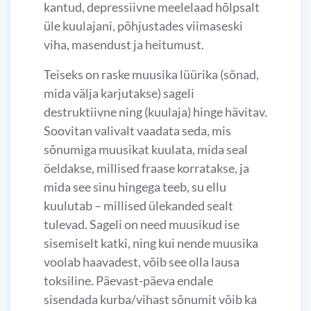
kantud, depressiivne meelelaad hõlpsalt
üle kuulajani, põhjustades viimaseski
viha, masendust ja heitumust.
Teiseks on raske muusika lüürika (sõnad,
mida välja karjutakse) sageli
destruktiivne ning (kuulaja) hinge hävitav.
Soovitan valivalt vaadata seda, mis
sõnumiga muusikat kuulata, mida seal
öeldakse, millised fraase korratakse, ja
mida see sinu hingega teeb, su ellu
kuulutab – millised ülekanded sealt
tulevad. Sageli on need muusikud ise
sisemiselt katki, ning kui nende muusika
voolab haavadest, võib see olla lausa
toksiline. Päevast-päeva endale
sisendada kurba/vihast sõnumit võib ka