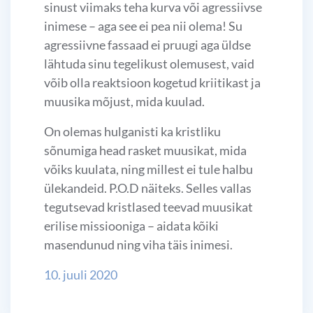
sinust viimaks teha kurva või agressiivse
inimese – aga see ei pea nii olema! Su
agressiivne fassaad ei pruugi aga üldse
lähtuda sinu tegelikust olemusest, vaid
võib olla reaktsioon kogetud kriitikast ja
muusika mõjust, mida kuulad.
On olemas hulganisti ka kristliku
sõnumiga head rasket muusikat, mida
võiks kuulata, ning millest ei tule halbu
ülekandeid. P.O.D näiteks. Selles vallas
tegutsevad kristlased teevad muusikat
erilise missiooniga – aidata kõiki
masendunud ning viha täis inimesi.
10. juuli 2020