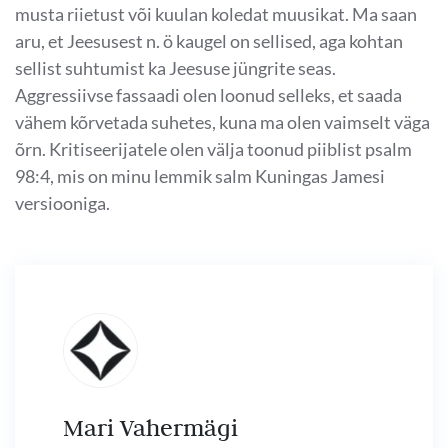
musta riietust või kuulan koledat muusikat. Ma saan
aru, et Jeesusest n. ö kaugel on sellised, aga kohtan
sellist suhtumist ka Jeesuse jüngrite seas.
Aggressiivse fassaadi olen loonud selleks, et saada
vähem kõrvetada suhetes, kuna ma olen vaimselt väga
õrn. Kritiseerijatele olen välja toonud piiblist psalm
98:4, mis on minu lemmik salm Kuningas Jamesi
versiooniga.
Mari Vahermägi