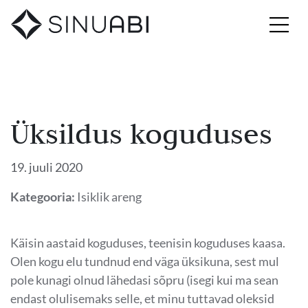
Üksildus koguduses
19. juuli 2020
Kategooria:
Isiklik areng
Käisin aastaid koguduses, teenisin koguduses kaasa.
Olen kogu elu tundnud end väga üksikuna, sest mul
pole kunagi olnud lähedasi sõpru (isegi kui ma sean
endast olulisemaks selle, et minu tuttavad oleksid