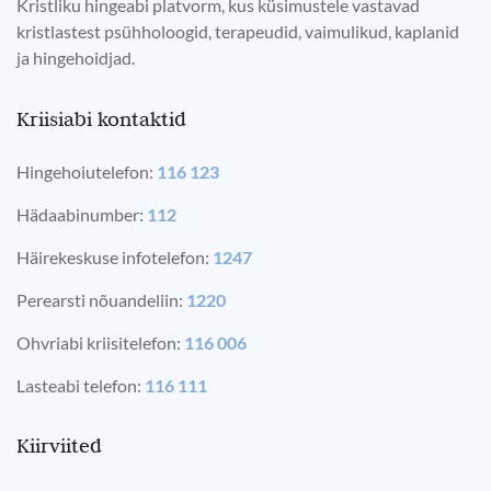
Kristliku hingeabi platvorm, kus küsimustele vastavad
kristlastest psühholoogid, terapeudid, vaimulikud, kaplanid
ja hingehoidjad.
Kriisiabi kontaktid
Hingehoiutelefon:
116 123
Hädaabinumber:
112
Häirekeskuse infotelefon:
1247
Perearsti nõuandeliin:
1220
Ohvriabi kriisitelefon:
116 006
Lasteabi telefon:
116 111
Kiirviited