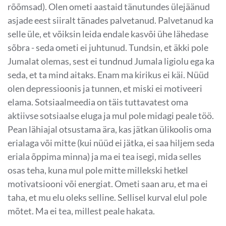
rõõmsad). Olen ometi aastaid tänutundes ülejäänud
asjade eest siiralt tänades palvetanud. Palvetanud ka
selle üle, et võiksin leida endale kasvõi ühe lähedase
sõbra - seda ometi ei juhtunud. Tundsin, et äkki pole
Jumalat olemas, sest ei tundnud Jumala ligiolu ega ka
seda, et ta mind aitaks. Enam ma kirikus ei käi. Nüüd
olen depressioonis ja tunnen, et miski ei motiveeri
elama. Sotsiaalmeedia on täis tuttavatest oma
aktiivse sotsiaalse eluga ja mul pole midagi peale töö.
Pean lähiajal otsustama ära, kas jätkan ülikoolis oma
erialaga või mitte (kui nüüd ei jätka, ei saa hiljem seda
eriala õppima minna) ja ma ei tea isegi, mida selles
osas teha, kuna mul pole mitte millekski hetkel
motivatsiooni või energiat. Ometi saan aru, et ma ei
taha, et mu elu oleks selline. Sellisel kurval elul pole
mõtet. Ma ei tea, millest peale hakata.