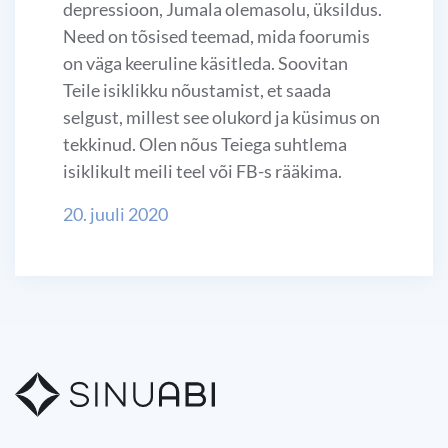
depressioon, Jumala olemasolu, üksildus.
Need on tõsised teemad, mida foorumis
on väga keeruline käsitleda. Soovitan
Teile isiklikku nõustamist, et saada
selgust, millest see olukord ja küsimus on
tekkinud. Olen nõus Teiega suhtlema
isiklikult meili teel või FB-s rääkima.
20. juuli 2020