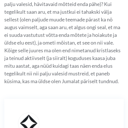
palju valesid, hävitavaid mõtteid enda pähe)? Kui
tegelikult saan aru, et ma justkui ei tahakski välja
sellest (olen paljude muude teemade pärast ka nö
augus vaimselt, aga saan aru, et algus ongi seal, et ma
ei suuda vastutust võtta enda mõtete ja hoiakute ja
üldse elu eest), ja ometi mõistan, et see on nii vale.
Kõige selle juures ma olen end nimetanud kristlaseks
ja teinud aktiivselt (ja siiralt) koguduses kaasa juba
mitu aastat, aga nüüd kuidagi taas näen enda elus
tegelikult nii nii palju valesid mustreid, et paneb
küsima, kas ma üldse olen Jumalat päriselt tundnud.