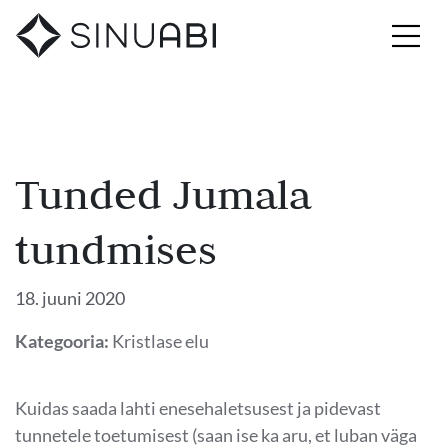
Tunded Jumala
tundmises
18. juuni 2020
Kategooria:
Kristlase elu
Kuidas saada lahti enesehaletsusest ja pidevast
tunnetele toetumisest (saan ise ka aru, et luban väga