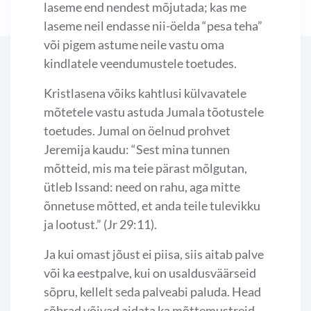
laseme end nendest mõjutada; kas me
laseme neil endasse nii-öelda “pesa teha”
või pigem astume neile vastu oma
kindlatele veendumustele toetudes.
Kristlasena võiks kahtlusi külvavatele
mõtetele vastu astuda Jumala tõotustele
toetudes. Jumal on öelnud prohvet
Jeremija kaudu: “Sest mina tunnen
mõtteid, mis ma teie pärast mõlgutan,
ütleb Issand: need on rahu, aga mitte
õnnetuse mõtted, et anda teile tulevikku
ja lootust.” (Jr 29:11).
Ja kui omast jõust ei piisa, siis aitab palve
või ka eestpalve, kui on usaldusväärseid
sõpru, kellelt seda palveabi paluda. Head
sõbrad võivad aidata ka mõttemustreid