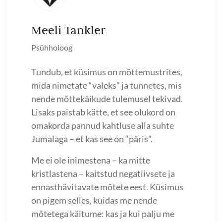
Meeli Tankler
Psühholoog
Tundub, et küsimus on mõttemustrites,
mida nimetate “valeks” ja tunnetes, mis
nende mõttekäikude tulemusel tekivad.
Lisaks paistab kätte, et see olukord on
omakorda pannud kahtluse alla suhte
Jumalaga – et kas see on “päris”.
Me ei ole inimestena – ka mitte
kristlastena – kaitstud negatiivsete ja
ennasthävitavate mõtete eest. Küsimus
on pigem selles, kuidas me nende
mõtetega käitume: kas ja kui palju me