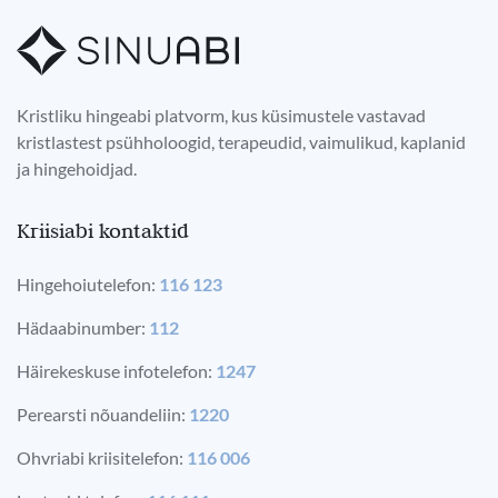
Kristliku hingeabi platvorm, kus küsimustele vastavad
kristlastest psühholoogid, terapeudid, vaimulikud, kaplanid
ja hingehoidjad.
Kriisiabi kontaktid
Hingehoiutelefon:
116 123
Hädaabinumber:
112
Häirekeskuse infotelefon:
1247
Perearsti nõuandeliin:
1220
Ohvriabi kriisitelefon:
116 006