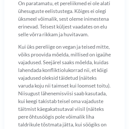
On paratamatu, et pereliikmed ei ole alati
ühesuguste eelistustega. Kõiges ei olegi
üksmeel võimalik, sest oleme inimestena
erinevad. Teisest küljest vaadates on elu
selle võrra rikkam ja huvitavam.
Kui üks pereliige on vegan ja teised mitte,
võiks proovida mõelda, millised on igaühe
vajadused. Seejärel saaks mõelda, kuidas
lahendada konfliktiolukorrad nii, et kõigi
vajadused oleksid täidetud (näiteks
varuda koju nii taimset kui loomset toitu).
Niisugust lähenemisviisi saab kasutada,
kui keegi takistab teisel oma vajaduste
täitmist käegakatsutaval viisil (näiteks
pere õhtusöögis pole võimalik liha
taldrikule tõstmata jätta, kui söögiks on