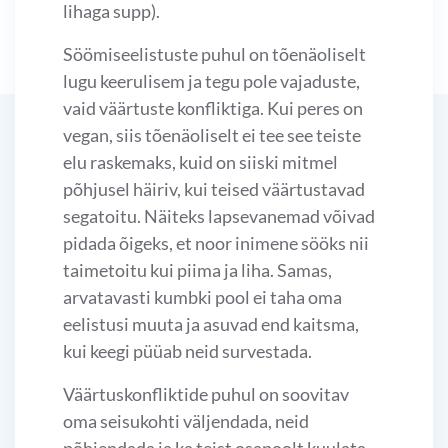
lihaga supp).
Söömiseelistuste puhul on tõenäoliselt
lugu keerulisem ja tegu pole vajaduste,
vaid väärtuste konfliktiga. Kui peres on
vegan, siis tõenäoliselt ei tee see teiste
elu raskemaks, kuid on siiski mitmel
põhjusel häiriv, kui teised väärtustavad
segatoitu. Näiteks lapsevanemad võivad
pidada õigeks, et noor inimene sööks nii
taimetoitu kui piima ja liha. Samas,
arvatavasti kumbki pool ei taha oma
eelistusi muuta ja asuvad end kaitsma,
kui keegi püüab neid survestada.
Väärtuskonfliktide puhul on soovitav
oma seisukohti väljendada, neid