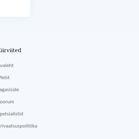
iirviited
valeht
eist
agasiside
oorum
petsialistid
rivaatsuspoliitika