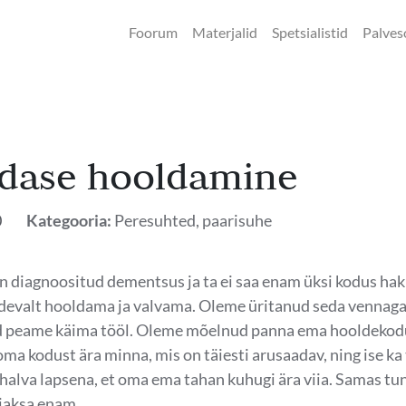
Foorum
Materjalid
Spetsialistid
Palves
dase hooldamine
0
Kategooria:
Peresuhted, paarisuhe
 diagnoositud dementsus ja ta ei saa enam üksi kodus ha
devalt hooldama ja valvama. Oleme üritanud seda vennaga 
peame käima tööl. Oleme mõelnud panna ema hooldekodu
oma kodust ära minna, mis on täiesti arusaadav, ning ise k
halva lapsena, et oma ema tahan kuhugi ära viia. Samas tu
 jaksa enam...