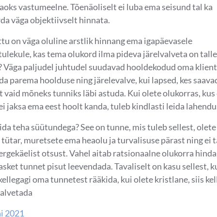
aoks vastumeelne. Tõenäoliselt ei luba ema seisund tal ka
da väga objektiivselt hinnata.
tu on väga oluline arstlik hinnang ema igapäevasele
ulekule, kas tema olukord ilma pideva järelvalveta on talle
? Väga paljudel juhtudel suudavad hooldekodud oma klient
a parema hoolduse ning järelevalve, kui lapsed, kes saava
t vaid mõneks tunniks läbi astuda. Kui olete olukorras, kus 
i jaksa ema eest hoolt kanda, tuleb kindlasti leida lahendu
da teha süütundega? See on tunne, mis tuleb sellest, olete
 tütar, muretsete ema heaolu ja turvalisuse pärast ning ei 
ergekäelist otsust. Vahel aitab ratsionaalne olukorra hind
asket tunnet pisut leevendada. Tavaliselt on kasu sellest, k
kellegagi oma tunnetest rääkida, kui olete kristlane, siis ke
palvetada
ai 2021