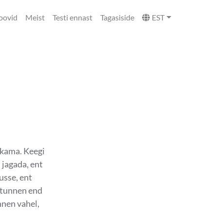
oovid
Meist
Testi ennast
Tagasiside
EST
kkama. Keegi
jagada, ent
sse, ent
a tunnen end
nnen vahel,