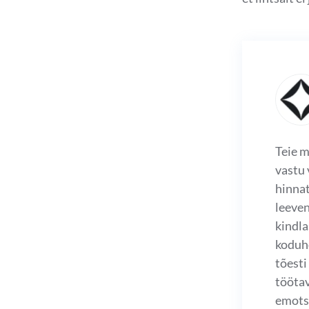
Teie m
vastu 
hinnat
leeven
kindla
koduho
tõesti
tööta
emotsi