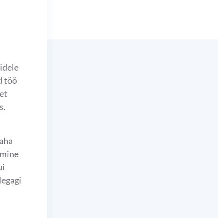
idele
d töö
et
s.
taha
amine
ui
llegagi