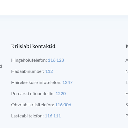
Kriisiabi kontaktid
K
Hingehoiutelefon:
116 123
A
ad
Hädaabinumber:
112
M
Häirekeskuse infotelefon:
1247
T
Perearsti nõuandeliin:
1220
F
Ohvriabi kriisitelefon:
116 006
S
Lasteabi telefon:
116 111
P