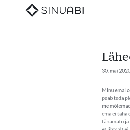
Lähe
30. mai 202
Minu emal on
peab teda pi
me mõlemad 
ema ei taha 
tänamatu ja 
et lihtsalt ei