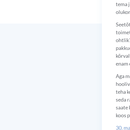
tema j
olukor
Seetõt
toimet
ohtlik
pakkud
kõrval
enam e
Aga mi
hooliv
teha k
seda r
saate 
koos 
30. m