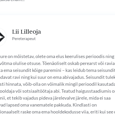
Lii Lilleoja
Pereterapeut
ure on mõistetav, olete oma elus keerulises perioodis ning
võtma olulise otsuse. Tõenäoliselt oskab perearst või ravia
a ema seisundit kõige paremini – kas leidub tema seisundi
davat ravi ning kui suur on ema abivajadus. Seisundit tule
sti hinnata, võib-olla on võimalik mingil perioodil kasutad
oldaja või sotsiaaltöötaja abi. Teatud haigusstaadiumis 
 nii, et tekib vajadus pideva järelevalve järele, mida ei saa
vad lapsed oma vanematele pakkuda. Kindlasti on
onaalselt raske oma ema hooldekodusse viia, eriti kui see