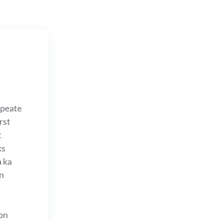
 peate
rst
t
ks
a ka
on
 on