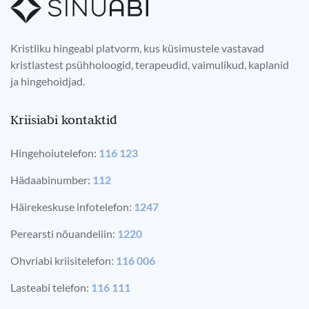
Kristliku hingeabi platvorm, kus küsimustele vastavad
kristlastest psühholoogid, terapeudid, vaimulikud, kaplanid
ja hingehoidjad.
Kriisiabi kontaktid
Hingehoiutelefon:
116 123
Hädaabinumber:
112
Häirekeskuse infotelefon:
1247
Perearsti nõuandeliin:
1220
Ohvriabi kriisitelefon:
116 006
Lasteabi telefon:
116 111