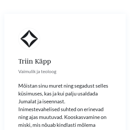
Triin Käpp
Vaimulik ja teoloog
Mõistan sinu muret ning segadust selles
küsimuses, kas ja kui palju usaldada
Jumalat ja iseennast.
Inimestevahelised suhted on erinevad
ning ajas muutuvad. Kooskasvamine on
miski, mis nõuab kindlasti mõlema