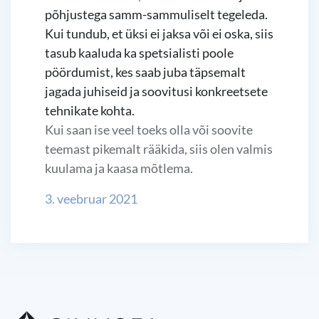
põhjustega samm-sammuliselt tegeleda.
Kui tundub, et üksi ei jaksa või ei oska, siis
tasub kaaluda ka spetsialisti poole
pöördumist, kes saab juba täpsemalt
jagada juhiseid ja soovitusi konkreetsete
tehnikate kohta.
Kui saan ise veel toeks olla või soovite
teemast pikemalt rääkida, siis olen valmis
kuulama ja kaasa mõtlema.
3. veebruar 2021