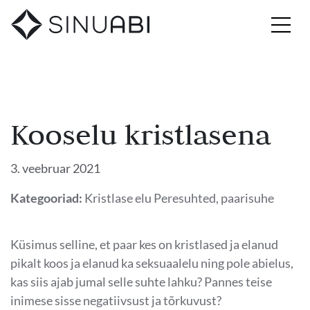
Kooselu kristlasena
3. veebruar 2021
Kategooriad:
Kristlase elu
Peresuhted, paarisuhe
Küsimus selline, et paar kes on kristlased ja elanud
pikalt koos ja elanud ka seksuaalelu ning pole abielus,
kas siis ajab jumal selle suhte lahku? Pannes teise
inimese sisse negatiivsust ja tõrkuvust?