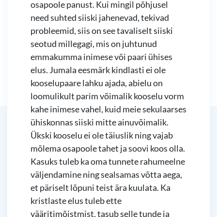
osapoole panust. Kui mingil põhjusel
need suhted siiski jahenevad, tekivad
probleemid, siis on see tavaliselt siiski
seotud millegagi, mis on juhtunud
emmakumma inimese või paari ühises
elus. Jumala eesmärk kindlasti ei ole
kooselupaare lahku ajada, abielu on
loomulikult parim võimalik kooselu vorm
kahe inimese vahel, kuid meie sekulaarses
ühiskonnas siiski mitte ainuvõimalik.
Ükski kooselu ei ole täiuslik ning vajab
mõlema osapoole tahet ja soovi koos olla.
Kasuks tuleb ka oma tunnete rahumeelne
väljendamine ning sealsamas võtta aega,
et päriselt lõpuni teist ära kuulata. Ka
kristlaste elus tuleb ette
vääritimõistmist, tasub selle tunde ja