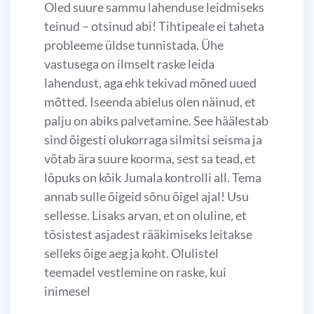
Oled suure sammu lahenduse leidmiseks
teinud – otsinud abi! Tihtipeale ei taheta
probleeme üldse tunnistada. Ühe
vastusega on ilmselt raske leida
lahendust, aga ehk tekivad mõned uued
mõtted. Iseenda abielus olen näinud, et
palju on abiks palvetamine. See häälestab
sind õigesti olukorraga silmitsi seisma ja
võtab ära suure koorma, sest sa tead, et
lõpuks on kõik Jumala kontrolli all. Tema
annab sulle õigeid sõnu õigel ajal! Usu
sellesse. Lisaks arvan, et on oluline, et
tõsistest asjadest rääkimiseks leitakse
selleks õige aeg ja koht. Olulistel
teemadel vestlemine on raske, kui
inimesel