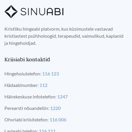
Kristliku hingeabi platvorm, kus küsimustele vastavad
kristlastest psühholoogid, terapeudid, vaimulikud, kaplanid
ja hingehoidjad.
Kriisiabi kontaktid
Hingehoiutelefon:
116 123
Hädaabinumber:
112
Häirekeskuse infotelefon:
1247
Perearsti nõuandeliin:
1220
Ohvriabi kriisitelefon:
116 006
Lasteabi telefon:
116 111