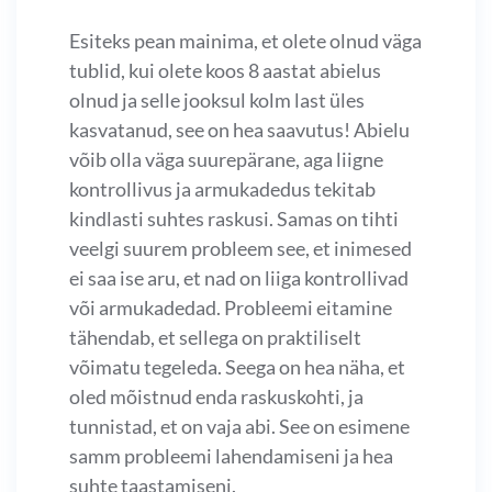
Esiteks pean mainima, et olete olnud väga
tublid, kui olete koos 8 aastat abielus
olnud ja selle jooksul kolm last üles
kasvatanud, see on hea saavutus! Abielu
võib olla väga suurepärane, aga liigne
kontrollivus ja armukadedus tekitab
kindlasti suhtes raskusi. Samas on tihti
veelgi suurem probleem see, et inimesed
ei saa ise aru, et nad on liiga kontrollivad
või armukadedad. Probleemi eitamine
tähendab, et sellega on praktiliselt
võimatu tegeleda. Seega on hea näha, et
oled mõistnud enda raskuskohti, ja
tunnistad, et on vaja abi. See on esimene
samm probleemi lahendamiseni ja hea
suhte taastamiseni.