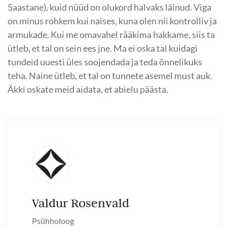
5aastane), kuid nüüd on olukord halvaks läinud. Viga
on minus rohkem kui naises, kuna olen nii kontrolliv ja
armukade. Kui me omavahel rääkima hakkame, siis ta
ütleb, et tal on sein ees jne. Ma ei oska tal kuidagi
tundeid uuesti üles soojendada ja teda õnnelikuks
teha. Naine ütleb, et tal on tunnete asemel must auk.
Äkki oskate meid aidata, et abielu päästa.
Valdur Rosenvald
Psühholoog