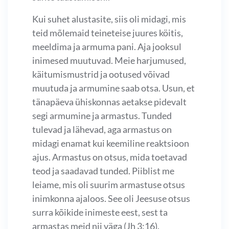
Kui suhet alustasite, siis oli midagi, mis
teid mõlemaid teineteise juures köitis,
meeldima ja armuma pani. Aja jooksul
inimesed muutuvad. Meie harjumused,
käitumismustrid ja ootused võivad
muutuda ja armumine saab otsa. Usun, et
tänapäeva ühiskonnas aetakse pidevalt
segi armumine ja armastus. Tunded
tulevad ja lähevad, aga armastus on
midagi enamat kui keemiline reaktsioon
ajus. Armastus on otsus, mida toetavad
teod ja saadavad tunded. Piiblist me
leiame, mis oli suurim armastuse otsus
inimkonna ajaloos. See oli Jeesuse otsus
surra kõikide inimeste eest, sest ta
armastas meid nii väga (Jh 3:16).