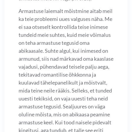
Armastuse laiemalt mõistmine aitab meil
ka teie probleemi uues valguses näha. Me
ei saa otseselt kontrollida teise inimese
tundeid meie suhtes, kuid meie võimalus
on teha armastuse tegusid oma
abikaasale. Suhte algul, kui inimesed on
armunud, siis nad märkavad oma kaaslase
vajadusi, pühendavad teisele palju aega,
tekitavad romantilise õhkkonna ja
kuulavad tähelepanelikult ja mõistvalt,
mida teine neile rääkis. Selleks, et tunded
uuesti tekiksid, on vaja uuesti teha neid
armastuse tegusid. Sealjuures on väga
oluline mõista, mis on abikaasa peamine
armastuse keel. Kui tood naisele pidevalt
kingitusi, aga tundub, et talle see eriti