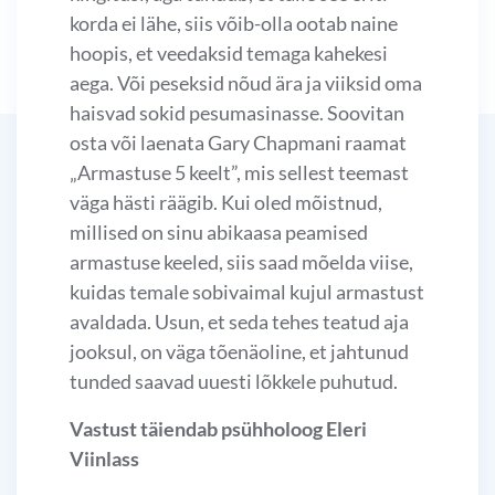
korda ei lähe, siis võib-olla ootab naine
hoopis, et veedaksid temaga kahekesi
aega. Või peseksid nõud ära ja viiksid oma
haisvad sokid pesumasinasse. Soovitan
osta või laenata Gary Chapmani raamat
„Armastuse 5 keelt”, mis sellest teemast
väga hästi räägib. Kui oled mõistnud,
millised on sinu abikaasa peamised
armastuse keeled, siis saad mõelda viise,
kuidas temale sobivaimal kujul armastust
avaldada. Usun, et seda tehes teatud aja
jooksul, on väga tõenäoline, et jahtunud
tunded saavad uuesti lõkkele puhutud.
Vastust täiendab psühholoog Eleri
Viinlass