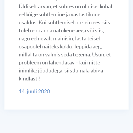
Üldiselt arvan, et suhtes on olulisel kohal
eelkõige suhtlemine ja vastastikune
usaldus. Kui suhtlemisel on sein ees, siis
tuleb ehk anda natukene aega või siis,
nagu eelnevalt mainisin, lasta teisel
osapoolel näiteks kokku leppida aeg,
millal ta on valmis seda tegema. Usun, et
probleem on lahendatav – kui mitte
inimlike jõududega, siis Jumala abiga
kindlasti!
14. juuli 2020