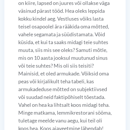
on kiire, lapsed on juures või ollakse väga
väsinud pärast tööd. Hea oleks leppida
kokku kindel aeg. Vestluses võiks lasta
teisel osapoolel ära rääkida oma mõtted,
vahele segamata ja süüdistamata. Võid
küsida, et kui ta saaks midagi teie suhtes
muuta, siis mis see oleks? Samuti mõtle,
mis on 10 aasta jooksul muutunud sinus
või teie suhtes? Mis oli siis teisiti?
Mainisid, et oled armukade. Võiksid oma
peas või kirjalikult teha tabeli, kas
armukadeduse mõtted on subjektiivsed
või suudad neid faktipõhiselt tõestada.
Vahel on hea ka lihtsalt koos midagi teha.
Minge matkama, lemmikrestorani sööma,
tuletage meelde vanu aegu, kui teil oli
koos hea. Koos ajaveetmine lähendab!